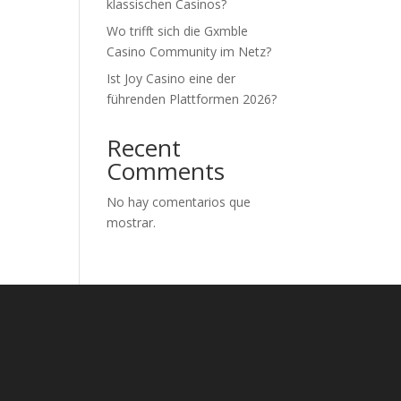
klassischen Casinos?
Wo trifft sich die Gxmble
Casino Community im Netz?
Ist Joy Casino eine der
führenden Plattformen 2026?
Recent
Comments
No hay comentarios que
mostrar.