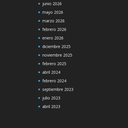
junio 2026
mayo 2026
marzo 2026
febrero 2026
enero 2026
diciembre 2025
noviembre 2025
febrero 2025
abril 2024
febrero 2024
septiembre 2023
julio 2023
abril 2023