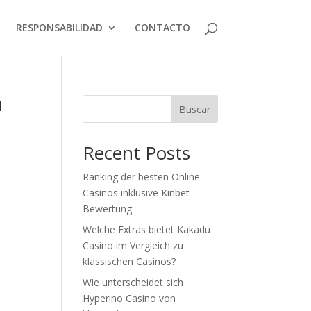
RESPONSABILIDAD
CONTACTO
я
Buscar
Recent Posts
Ranking der besten Online
Casinos inklusive Kinbet
Bewertung
Welche Extras bietet Kakadu
Casino im Vergleich zu
klassischen Casinos?
Wie unterscheidet sich
Hyperino Casino von