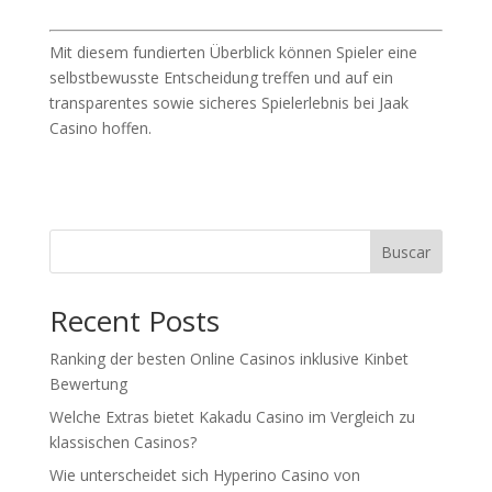
Mit diesem fundierten Überblick können Spieler eine
selbstbewusste Entscheidung treffen und auf ein
transparentes sowie sicheres Spielerlebnis bei Jaak
Casino hoffen.
Buscar
Recent Posts
Ranking der besten Online Casinos inklusive Kinbet
Bewertung
Welche Extras bietet Kakadu Casino im Vergleich zu
klassischen Casinos?
Wie unterscheidet sich Hyperino Casino von