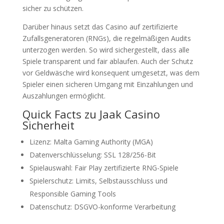
sicher zu schützen.
Darüber hinaus setzt das Casino auf zertifizierte
Zufallsgeneratoren (RNGs), die regelmäßigen Audits
unterzogen werden. So wird sichergestellt, dass alle
Spiele transparent und fair ablaufen. Auch der Schutz
vor Geldwäsche wird konsequent umgesetzt, was dem
Spieler einen sicheren Umgang mit Einzahlungen und
Auszahlungen ermöglicht.
Quick Facts zu Jaak Casino
Sicherheit
Lizenz: Malta Gaming Authority (MGA)
Datenverschlüsselung: SSL 128/256-Bit
Spielauswahl: Fair Play zertifizierte RNG-Spiele
Spielerschutz: Limits, Selbstausschluss und
Responsible Gaming Tools
Datenschutz: DSGVO-konforme Verarbeitung