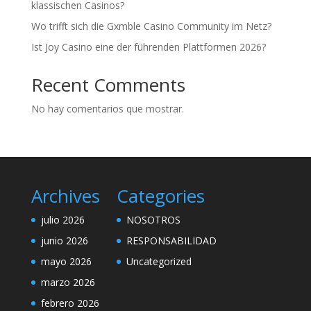
klassischen Casinos?
Wo trifft sich die Gxmble Casino Community im Netz?
Ist Joy Casino eine der führenden Plattformen 2026?
Recent Comments
No hay comentarios que mostrar.
Archives
Categories
julio 2026
NOSOTROS
junio 2026
RESPONSABILIDAD
mayo 2026
Uncategorized
marzo 2026
febrero 2026