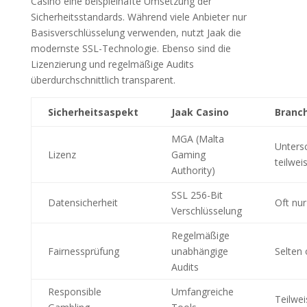
Casino eine beispielhafte Umsetzung der
Sicherheitsstandards. Während viele Anbieter nur
Basisverschlüsselung verwenden, nutzt Jaak die
modernste SSL-Technologie. Ebenso sind die
Lizenzierung und regelmäßige Audits
überdurchschnittlich transparent.
Sicherheitsaspekt
Jaak Casino
Branc
MGA (Malta
Untersc
Lizenz
Gaming
teilwei
Authority)
SSL 256-Bit
Datensicherheit
Oft nur
Verschlüsselung
Regelmäßige
Fairnessprüfung
unabhängige
Selten 
Audits
Responsible
Umfangreiche
Teilwei