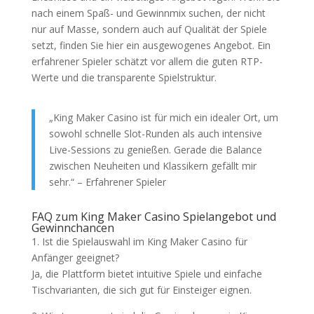
nach einem Spaß- und Gewinnmix suchen, der nicht
nur auf Masse, sondern auch auf Qualität der Spiele
setzt, finden Sie hier ein ausgewogenes Angebot. Ein
erfahrener Spieler schätzt vor allem die guten RTP-
Werte und die transparente Spielstruktur.
„King Maker Casino ist für mich ein idealer Ort, um
sowohl schnelle Slot-Runden als auch intensive
Live-Sessions zu genießen. Gerade die Balance
zwischen Neuheiten und Klassikern gefällt mir
sehr.“ – Erfahrener Spieler
FAQ zum King Maker Casino Spielangebot und
Gewinnchancen
1. Ist die Spielauswahl im King Maker Casino für
Anfänger geeignet?
Ja, die Plattform bietet intuitive Spiele und einfache
Tischvarianten, die sich gut für Einsteiger eignen.