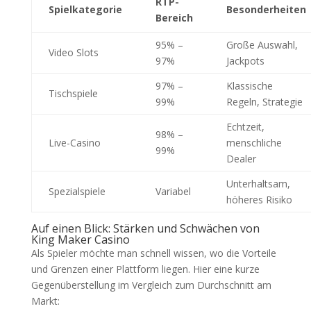
RTP-
Spielkategorie
Besonderheiten
Bereich
95% –
Große Auswahl,
Video Slots
97%
Jackpots
97% –
Klassische
Tischspiele
99%
Regeln, Strategie
Echtzeit,
98% –
Live-Casino
menschliche
99%
Dealer
Unterhaltsam,
Spezialspiele
Variabel
höheres Risiko
Auf einen Blick: Stärken und Schwächen von
King Maker Casino
Als Spieler möchte man schnell wissen, wo die Vorteile
und Grenzen einer Plattform liegen. Hier eine kurze
Gegenüberstellung im Vergleich zum Durchschnitt am
Markt: