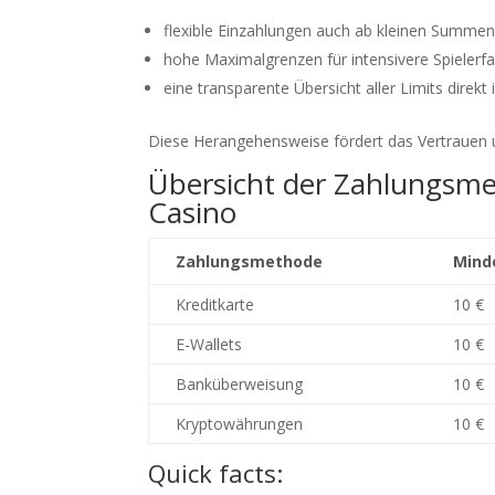
flexible Einzahlungen auch ab kleinen Summe
hohe Maximalgrenzen für intensivere Spielerf
eine transparente Übersicht aller Limits direk
Diese Herangehensweise fördert das Vertrauen u
Übersicht der Zahlungsm
Casino
Zahlungsmethode
Mind
Kreditkarte
10 €
E-Wallets
10 €
Banküberweisung
10 €
Kryptowährungen
10 €
Quick facts: