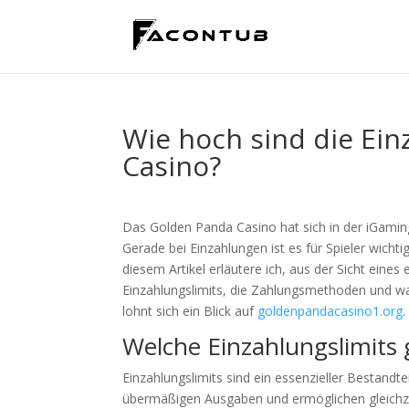
Wie hoch sind die Ein
Casino?
Das Golden Panda Casino hat sich in der iGaming
Gerade bei Einzahlungen ist es für Spieler wichti
diesem Artikel erläutere ich, aus der Sicht ein
Einzahlungslimits, die Zahlungsmethoden und was
lohnt sich ein Blick auf
goldenpandacasino1.org
.
Welche Einzahlungslimits
Einzahlungslimits sind ein essenzieller Bestandte
übermäßigen Ausgaben und ermöglichen gleichze