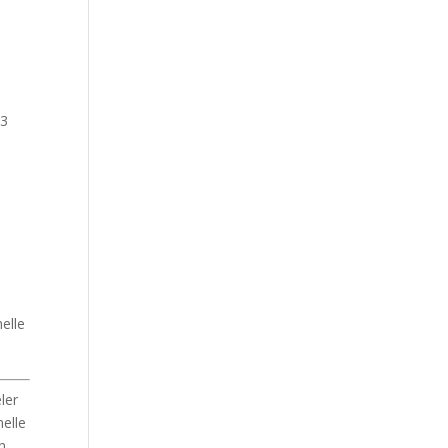
-3
elle
ler
nelle
n.