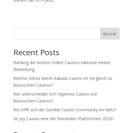
stehen hier im Fokus.
Buscar
Recent Posts
Ranking der besten Online Casinos inklusive Kinbet
Bewertung
Welche Extras bietet Kakadu Casino im Vergleich zu
klassischen Casinos?
Wie unterscheidet sich Hyperino Casino von
klassischen Casinos?
Wo trifft sich die Gxmble Casino Community im Netz?
Ist Joy Casino eine der führenden Plattformen 2026?