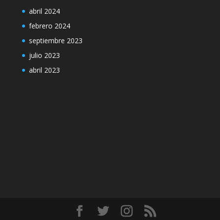
abril 2024
febrero 2024
septiembre 2023
julio 2023
abril 2023