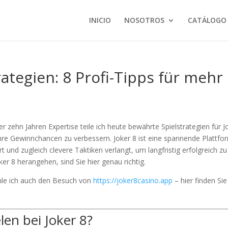
INICIO
NOSOTROS
CATÁLOGO
rategien: 8 Profi-Tipps für mehr
 zehn Jahren Expertise teile ich heute bewährte Spielstrategien für J
hre Gewinnchancen zu verbessern. Joker 8 ist eine spannende Plattfo
rt und zugleich clevere Taktiken verlangt, um langfristig erfolgreich zu
er 8 herangehen, sind Sie hier genau richtig.
ehle ich auch den Besuch von
https://joker8casino.app
– hier finden Sie
len bei Joker 8?