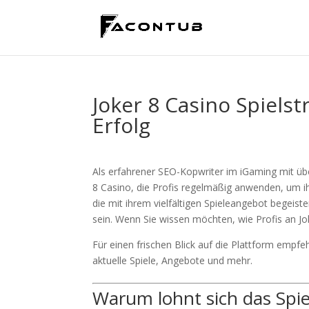
Joker 8 Casino Spielst
Erfolg
Als erfahrener SEO-Kopwriter im iGaming mit über
8 Casino, die Profis regelmäßig anwenden, um i
die mit ihrem vielfältigen Spieleangebot begeiste
sein. Wenn Sie wissen möchten, wie Profis an Jok
Für einen frischen Blick auf die Plattform empf
aktuelle Spiele, Angebote und mehr.
Warum lohnt sich das Spie