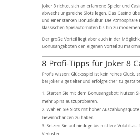
Joker 8 richtet sich an erfahrene Spieler und Cas
abwechslungsreiche Slots legen. Das Casino über
und einer starken Bonuskultur. Die Atmosphäre is
klassischen Spielautomaten bis hin zu modernen 
Der große Vorteil liegt aber auch in der Möglichk
Bonusangeboten den eigenen Vorteil zu maximi
8 Profi-Tipps für Joker 8 C
Profis wissen: Glücksspiel ist kein reines Glück, 
bei Joker 8 gezielter und erfolgreicher zu gestalt
Starten Sie mit dem Bonusangebot: Nutzen Si
mehr Spins auszuprobieren.
Wählen Sie Slots mit hoher Auszahlungsquote 
Gewinnchancen zu haben.
Setzen Sie auf niedrige bis mittlere Volatilitä
Verlusten.