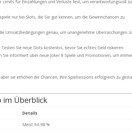
Sie Limits für Einzahlungen und Verluste fest, um verantwortungsvoll z
eispiele nur bei Slots, die Sie gut kennen, um die Gewinnchancen zu
e die Umsatzbedingungen genau, um unangenehme Überraschungen z
Testen Sie neue Slots kostenlos, bevor Sie echtes Geld riskieren.
n Sie informiert über neue Joker 8 Spiele und Promotionen, um imme
 aber sie erhöhen die Chancen, Ihre Spielsessions erfolgreich zu gesta
o im Überblick
Details
Meist 94-98 %